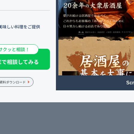
美味しい料理をご提供
和食居酒屋「いろり家」。
酒にこだわり、接客にこだ
サクッと相談！
した。 豊洲市場から仕入
NEで相談してみる
とする旬の素材で織り成す
資料ダウンロード
Scr