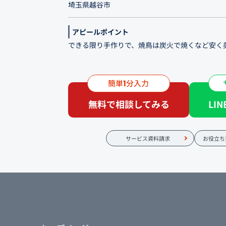
埼玉県越谷市
アピールポイント
できる限り手作りで、焼鳥は炭火で焼くなど安く
埼玉県越谷市、南越谷駅・新越谷駅の近くにある
手頃な価格帯でありながら、調理にこだわり、お
簡単
分入力
1
わり…。そうしてこの地で20年以上愛されてきま
無料で相談してみる
LI
れる鮮度抜群の魚介類や淡路島の玉ねぎをはじめ
料理が、当店の名物。
サービス資料請求
お役立ち