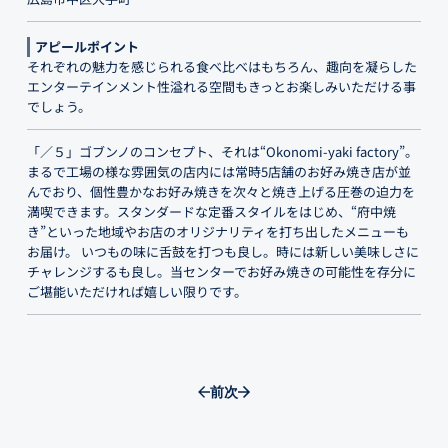
アピールポイント
それぞれの魅力を感じられる食べ比べはもちろん、趣向を凝らした
エンターテインメント性溢れる空間もきっとお楽しみいただける事
でしょう。
「／５」ゴブンノのコンセプト、それは“Okonomi-yaki factory”。
まるで工場の様な雰囲気の店内には常時5店舗のお好み焼き店が並
んでおり、個性豊かなお好み焼きを次々と焼き上げる圧巻の迫力を
満喫できます。スタンダードな定番スタイルをはじめ、“府中焼
き”といった地域やお店のオリジナリティを打ち出したメニューも
お届け。 いつもの味に舌鼓を打つも良し。時には新しい美味しさに
チャレンジするも良し。当センターでお好み焼きの可能性を存分に
ご堪能いただければ嬉しい限りです。
前
次