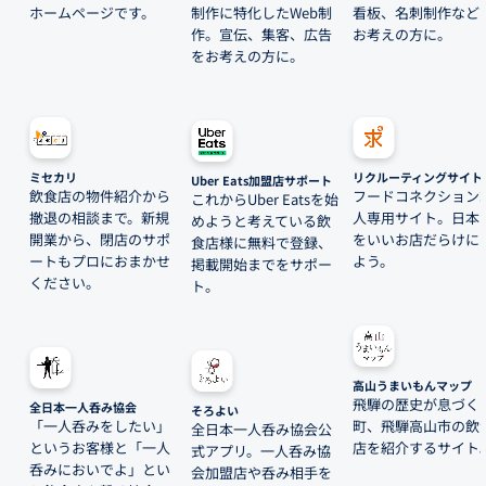
ホームページです。
制作に特化したWeb制
看板、名刺制作など
作。宣伝、集客、広告
お考えの方に。
をお考えの方に。
ミセカリ
リクルーティングサイト
Uber Eats加盟店サポート
飲食店の物件紹介から
フードコネクション
これからUber Eatsを始
撤退の相談まで。新規
人専用サイト。日本
めようと考えている飲
開業から、閉店のサポ
をいいお店だらけに
食店様に無料で登録、
ートもプロにおまかせ
よう。
掲載開始までをサポー
ください。
ト。
高山うまいもんマップ
飛騨の歴史が息づく
全日本一人呑み協会
そろよい
「一人呑みをしたい」
町、飛騨高山市の飲
全日本一人呑み協会公
というお客様と「一人
店を紹介するサイト
式アプリ。一人呑み協
呑みにおいでよ」とい
会加盟店や呑み相手を