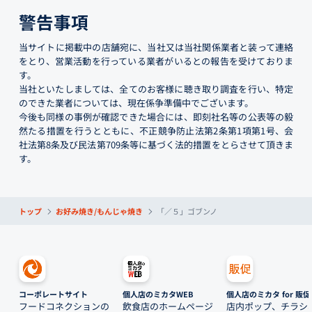
警告事項
当サイトに掲載中の店舗宛に、当社又は当社関係業者と装って連絡
をとり、営業活動を行っている業者がいるとの報告を受けておりま
す。
当社といたしましては、全てのお客様に聴き取り調査を行い、特定
のできた業者については、現在係争準備中でございます。
今後も同様の事例が確認できた場合には、即刻社名等の公表等の毅
然たる措置を行うとともに、不正競争防止法第2条第1項第1号、会
社法第8条及び民法第709条等に基づく法的措置をとらさせて頂きま
す。
トップ
お好み焼き/もんじゃ焼き
「／５」ゴブンノ
コーポレートサイト
個人店のミカタWEB
個人店のミカタ for 販促
フードコネクションの
飲食店のホームページ
店内ポップ、チラシ