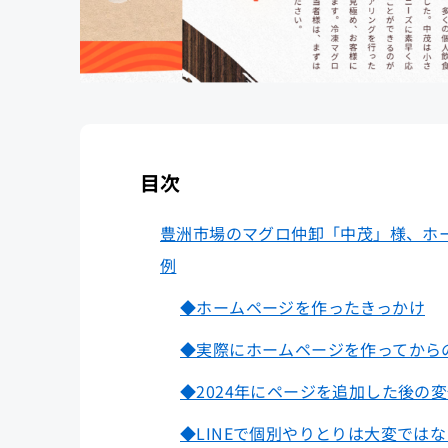
目次
豊洲市場のマグロ仲卸「中茂」様、ホ
例
◆ホームページを作ったきっかけ
◆実際にホームページを作ってから
◆2024年にページを追加した後の
◆LINEで個別やりとりは大変では