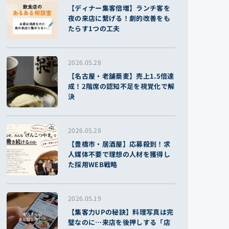
【ディナー集客倍増】ランチ客を
夜の来店に繋げる！劇的改善をも
たらす1つの工夫
2026.05.28
【名古屋・老舗蕎麦】売上1.5倍達
成！2階席の認知不足を視覚化で解
決
2026.05.28
【豊橋市・居酒屋】応募殺到！求
人媒体不要で理想の人材を獲得し
た採用WEB戦略
2026.05.19
【集客力UPの秘訣】料理写真は完
璧なのに…来店を後押しする「店